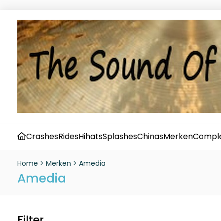
Crashes
Rides
Hihats
Splashes
Chinas
Merken
Comple
Home
>
Merken
>
Amedia
Amedia
Filter