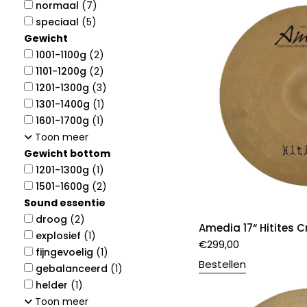
normaal
(7)
speciaal
(5)
Gewicht
1001-1100g
(2)
1101-1200g
(2)
1201-1300g
(3)
1301-1400g
(1)
1601-1700g
(1)
Toon meer
Gewicht bottom
1201-1300g
(1)
1501-1600g
(2)
Sound essentie
droog
(2)
Amedia 17“ Hitites C
explosief
(1)
€
299,00
fijngevoelig
(1)
Bestellen
gebalanceerd
(1)
helder
(1)
Toon meer