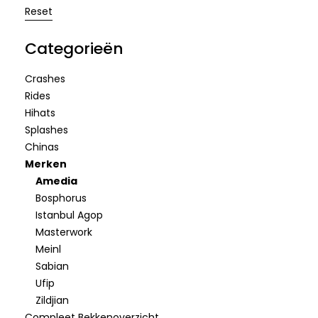
Reset
Categorieën
Crashes
Rides
Hihats
Splashes
Chinas
Merken
Amedia
Bosphorus
Istanbul Agop
Masterwork
Meinl
Sabian
Ufip
Zildjian
Compleet Bekkenoverzicht