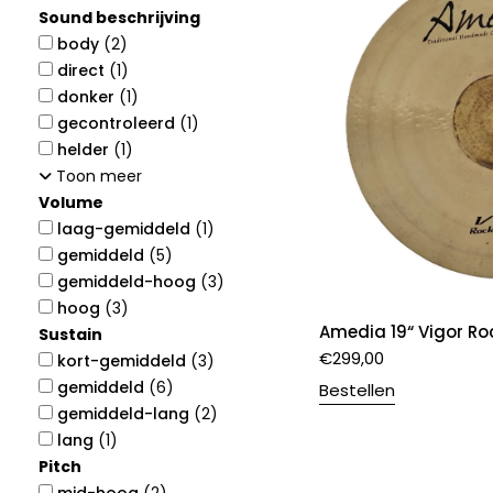
Sound beschrijving
body
(2)
direct
(1)
donker
(1)
gecontroleerd
(1)
helder
(1)
Toon meer
Volume
laag-gemiddeld
(1)
gemiddeld
(5)
gemiddeld-hoog
(3)
hoog
(3)
Amedia 19“ Vigor Ro
Sustain
€
299,00
kort-gemiddeld
(3)
gemiddeld
(6)
Bestellen
gemiddeld-lang
(2)
lang
(1)
Pitch