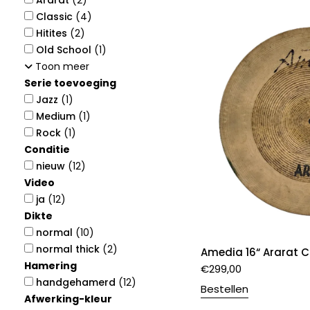
Ararat
(2)
Classic
(4)
Hitites
(2)
Old School
(1)
Toon meer
Serie toevoeging
Jazz
(1)
Medium
(1)
Rock
(1)
Conditie
nieuw
(12)
Video
ja
(12)
Dikte
normal
(10)
normal thick
(2)
Amedia 16“ Ararat 
Hamering
€
299,00
handgehamerd
(12)
Bestellen
Afwerking-kleur