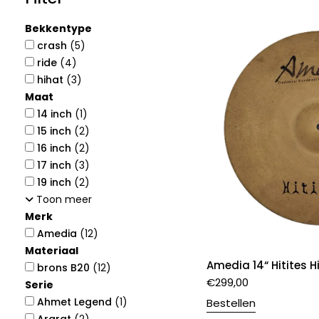
Bekkentype
crash
(5)
ride
(4)
hihat
(3)
Maat
14 inch
(1)
15 inch
(2)
16 inch
(2)
17 inch
(3)
19 inch
(2)
Toon meer
Merk
Amedia
(12)
Materiaal
Amedia 14“ Hitites 
brons B20
(12)
€
299,00
Serie
Ahmet Legend
(1)
Bestellen