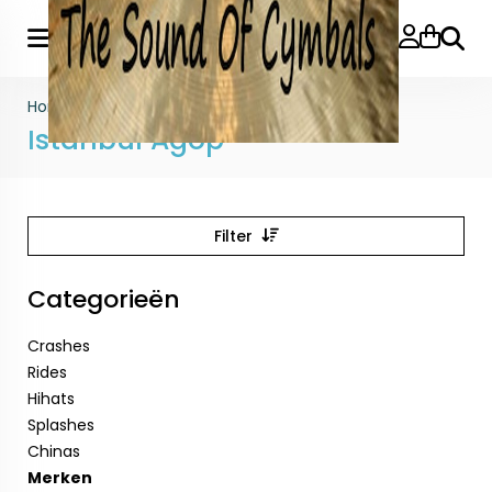
Zoeke
Home
>
Merken
>
Istanbul Agop
Istanbul Agop
Filter
Categorieën
Crashes
Rides
Hihats
Splashes
Chinas
Merken