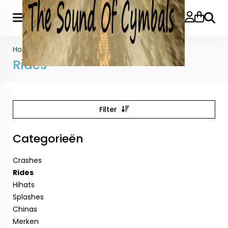
Zoeke
Home
>
Rides
Rides
Filter
Categorieën
Crashes
Rides
Hihats
Splashes
Chinas
Merken